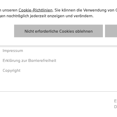
in unseren
Cookie-Richtlinien
. Sie können die Verwendung von
gen nachträglich jederzeit anzeigen und verändern.
Rechtliches
Cookies
Allgemeine Geschäftsbedingungen
Cookie-Richtlin
Nicht erforderliche Cookies ablehnen
Datenschutz
Cookie-Einstel
Impressum
Erklärung zur Barrierefreiheit
Copyright
E
D