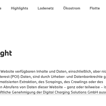
e
Highlights
Ladenetz
Ökostrom
Flotte
ght
 Website verfügbaren Inhalte und Daten, einschließlich, aber ni
nterest-(POI)-Daten, sind durch Urheber- und Datenbankrechte g
matisierten Extraktion, des Scrapings, des Crawlings oder des
n Abrufens von Daten dieser Website – ganz oder teilweise – i
riftliche Genehmigung der Digital Charging Solutions GmbH ausd
widerhandlungen können zur zivilrechtlichen und/oder strafrecht
n.