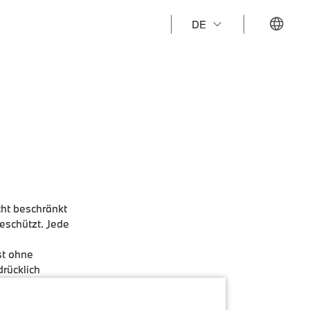
DE
cht beschränkt
eschützt. Jede
st ohne
rücklich
lichen