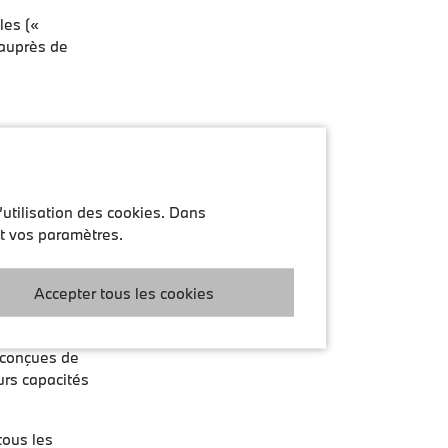
les («
r auprès de
’ils puissent
 de handicap.
a Loi BFSG à
’utilisation des cookies. Dans
ilité
nt vos paramètres.
 paragraphe 3
nçus pour être
Accepter tous les cookies
WCAG 2.1
e conçues de
urs capacités
tous les