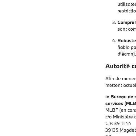
utilisat
restricti
Compréhe
sont com
Robuste
fiable pa
d’écran)
Autorité 
Afin de mener 
mettent actue
le Bureau de s
services (ML
MLBF (en cons
c/o Ministère 
C.P. 39 11 55
39135 Magde