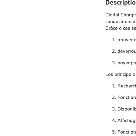
Descriptio
Digital Charg
conducteurs de
Grâce à ces se
trouver 
déverrou
payer pou
Les principale
Recherch
Fonction
Disponib
Affichag
Fonction