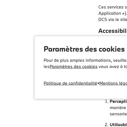
Ces services 
Application »).
DCS via le sit
Accessibil
DCS a conçu se
Paramètres des cookies
également être
Nos sites Web 
Pour de plus amples informations, veuill
ses services e
les
Paramètres des cookies
vous avez à to
conformément 
al. 1 et parag
Politique de confidentialité
•
Mentions lég
conviviaux et
Niveau A-AA) 
Perceptib
manière 
sensorie
Utilisabil