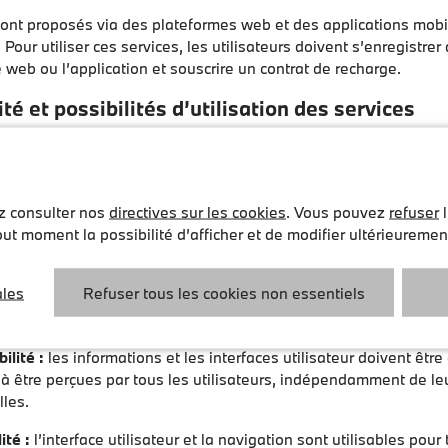
sont proposés via des plateformes web et des applications mobi
 Pour utiliser ces services, les utilisateurs doivent s’enregistre
e web ou l’application et souscrire un contrat de recharge.
ité et possibilités d’utilisation des services
s services pour être accessibles et inclusifs de manière à ce qu
 utilisés par les conducteurs à mobilité réduite ou en situation
et applications répondent, dans le cadre de l’applicabilité de l
ez consulter nos
directives sur les cookies
. Vous pouvez
refuser
l
t au regard du groupe cible, aux exigences en matière d'accessib
ut moment la possibilité d’afficher et de modifier ultérieureme
à la BFSG et à l’ordonnance annexe (BFSGV), en particulier le
raphe 12 n° 3 de la BFSGV. Les sites web et applications sont co
ales
Refuser tous les cookies non essentiels
 intuitifs conformément aux normes d’accessibilité reconnues (
:
ilité :
les informations et les interfaces utilisateur doivent êtr
à être perçues par tous les utilisateurs, indépendamment de le
lles.
ité :
l’interface utilisateur et la navigation sont utilisables pour 