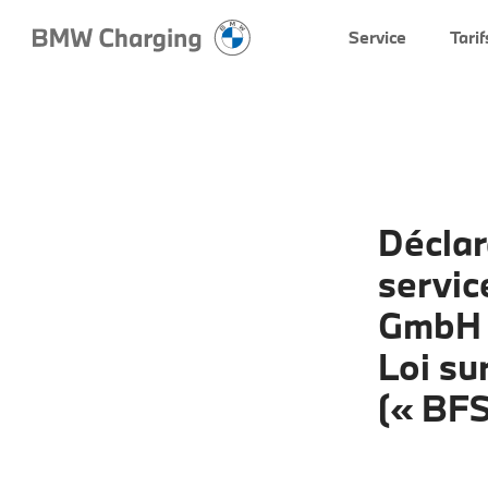
Service
Tarif
Déclar
servic
GmbH c
Loi su
(« BFS