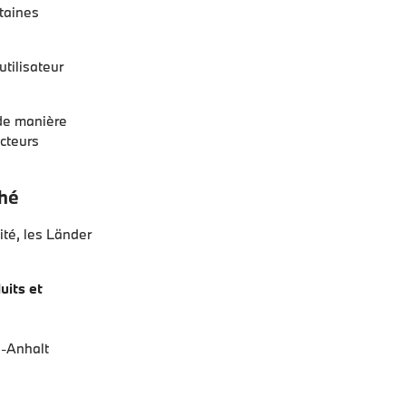
rtaines
utilisateur
 de manière
ecteurs
ché
ité, les Länder
uits et
e-Anhalt