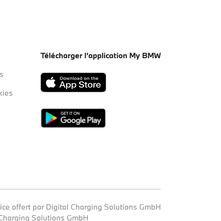
Télécharger l’application My BMW
s
kies
ice offert par Digital Charging Solutions GmbH
 Charging Solutions GmbH