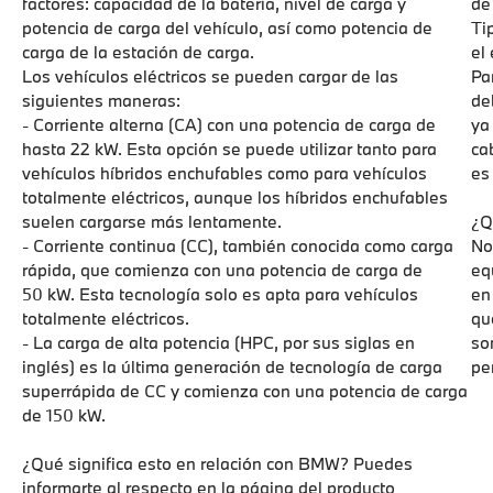
factores: capacidad de la batería, nivel de carga y
de
potencia de carga del vehículo, así como potencia de
Ti
carga de la estación de carga.
el
Los vehículos eléctricos se pueden cargar de las
Pa
siguientes maneras:
de
- Corriente alterna (CA) con una potencia de carga de
ya
hasta 22 kW. Esta opción se puede utilizar tanto para
ca
vehículos híbridos enchufables como para vehículos
es
totalmente eléctricos, aunque los híbridos enchufables
suelen cargarse más lentamente.
¿Q
- Corriente continua (CC), también conocida como carga
No
rápida, que comienza con una potencia de carga de
eq
50 kW. Esta tecnología solo es apta para vehículos
en
totalmente eléctricos.
qu
- La carga de alta potencia (HPC, por sus siglas en
so
inglés) es la última generación de tecnología de carga
pe
superrápida de CC y comienza con una potencia de carga
de 150 kW.
¿Qué significa esto en relación con BMW? Puedes
informarte al respecto en la
página del producto