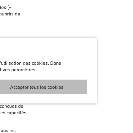
les («
r auprès de
’ils puissent
 de handicap.
a Loi BFSG à
’utilisation des cookies. Dans
ilité
nt vos paramètres.
 paragraphe 3
nçus pour être
Accepter tous les cookies
WCAG 2.1
e conçues de
urs capacités
tous les