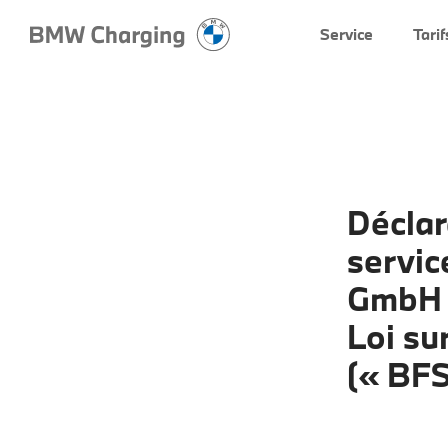
Service
Tarif
Déclar
servic
GmbH c
Loi su
(« BFS