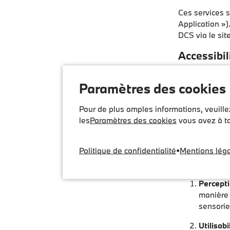
Ces services 
Application »).
DCS via le sit
Accessibil
DCS a conçu se
Paramètres des cookies
également être
Nos sites Web 
Pour de plus amples informations, veuill
ses services e
les
Paramètres des cookies
vous avez à to
conformément 
al. 1 et parag
Politique de confidentialité
•
Mentions lég
conviviaux et
Niveau A-AA) 
Perceptib
manière 
sensorie
Utilisabil