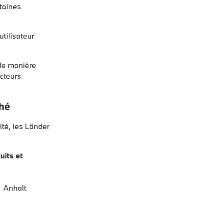
rtaines
utilisateur
 de manière
ecteurs
ché
ité, les Länder
uits et
e-Anhalt