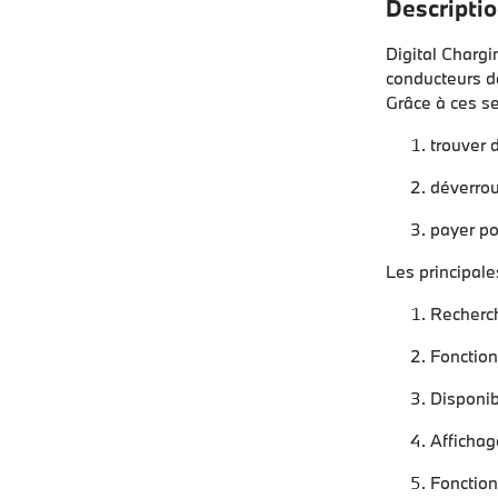
Descriptio
Digital Charg
conducteurs de
Grâce à ces se
trouver 
déverrou
payer pou
Les principale
Recherch
Fonction
Disponib
Affichag
Fonction