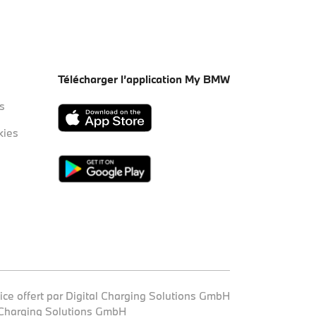
Télécharger l’application My BMW
s
kies
ice offert par Digital Charging Solutions GmbH
 Charging Solutions GmbH