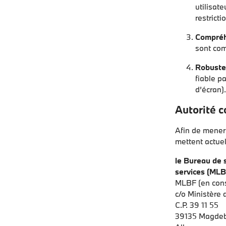
utilisat
restricti
Compréhe
sont com
Robuste
fiable pa
d’écran)
Autorité 
Afin de mener 
mettent actue
le Bureau de s
services (ML
MLBF (en cons
c/o Ministère 
C.P. 39 11 55
39135 Magde