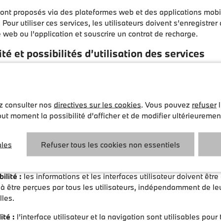
sont proposés via des plateformes web et des applications mobi
 Pour utiliser ces services, les utilisateurs doivent s’enregistre
e web ou l’application et souscrire un contrat de recharge.
ité et possibilités d’utilisation des services
s services pour être accessibles et inclusifs de manière à ce qu
 utilisés par les conducteurs à mobilité réduite ou en situation
et applications répondent, dans le cadre de l’applicabilité de l
ez consulter nos
directives sur les cookies
. Vous pouvez
refuser
l
t au regard du groupe cible, aux exigences en matière d'accessib
ut moment la possibilité d’afficher et de modifier ultérieureme
à la BFSG et à l’ordonnance annexe (BFSGV), en particulier le
raphe 12 n° 3 de la BFSGV. Les sites web et applications sont co
ales
Refuser tous les cookies non essentiels
 intuitifs conformément aux normes d’accessibilité reconnues (
:
ilité :
les informations et les interfaces utilisateur doivent êtr
à être perçues par tous les utilisateurs, indépendamment de le
lles.
ité :
l’interface utilisateur et la navigation sont utilisables pour 