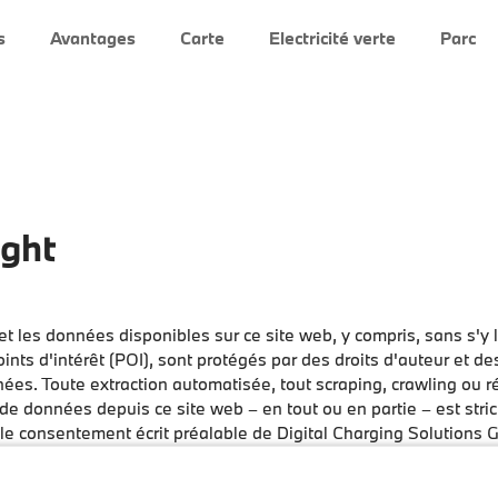
s
Avantages
Carte
Electricité verte
Parc
ght
t les données disponibles sur ce site web, y compris, sans s'y li
nts d'intérêt (POI), sont protégés par des droits d'auteur et des
es. Toute extraction automatisée, tout scraping, crawling ou r
e données depuis ce site web – en tout ou en partie – est stri
 le consentement écrit préalable de Digital Charging Solutions
t entraîner des poursuites civiles et/ou pénales.