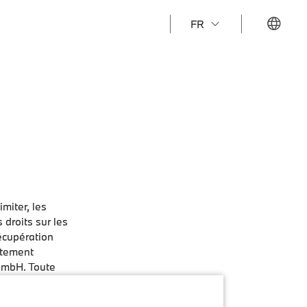
FR
miter, les
 droits sur les
écupération
ctement
 GmbH. Toute