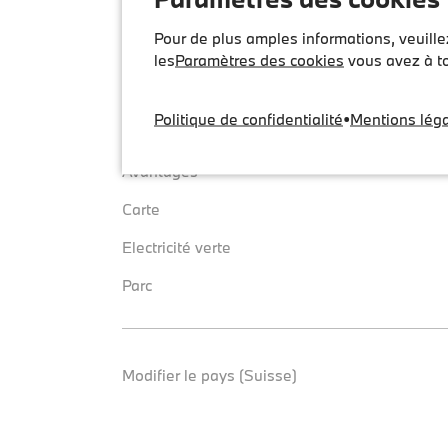
Pour de plus amples informations, veuill
Aperçu
Support
les
Paramètres des cookies
vous avez à to
Service
FAQ et assistance
Politique de confidentialité
•
Mentions lég
Tarifs
Avantages
Carte
Electricité verte
Parc
Modifier le pays (Suisse)