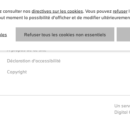
ez consulter nos
directives sur les cookies
. Vous pouvez
refuser
l
Mentions juridiques
Cookies
ut moment la possibilité d’afficher et de modifier ultérieureme
Termes, modalités et conditions
Politique des cookie
ales
Refuser tous les cookies non essentiels
Politique de confidentialité
Paramètres des coo
À propos de ce site
Déclaration d'accessibilité
Copyright
Un serv
Digital