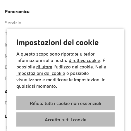
Panoramica
Servizio
Tariffe
Impostazioni dei cookie
In evidenza
A questo scopo sono riportate ulteriori
Mappa
informazioni sulla nostra
direttiva cookie
. È
possibile
rifiutare
l’utilizzo dei cookie. Nelle
Energia ecologica
impostazioni dei cookie
è possibile
Flotta
visualizzare e modificare le impostazioni in
qualsiasi momento.
Assistenza
Domande frequenti e assistenza
Rifiuta tutti i cookie non essenziali
Legale
Accetta tutti i cookie
Termini e condizioni