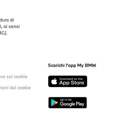
dura di
, ai sensi
BG).
Scarichi l'app My BMW
iva sui cookie
ioni dei cookie