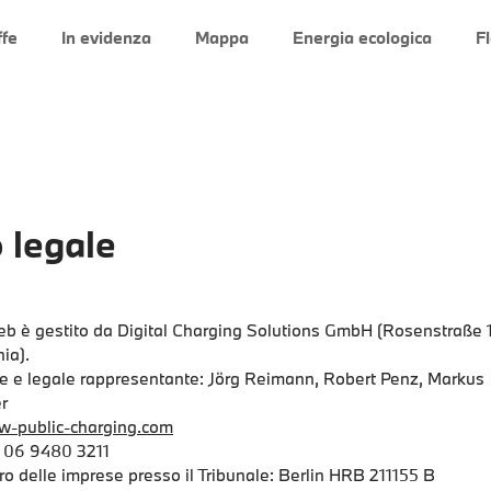
ffe
In evidenza
Mappa
Energia ecologica
F
 legale
eb è gestito da Digital Charging Solutions GmbH (Rosenstraße 
ia).
e e legale rappresentante: Jörg Reimann, Robert Penz, Markus
r
w-public-charging.com
 06 9480 3211
o delle imprese presso il Tribunale: Berlin HRB 211155 B