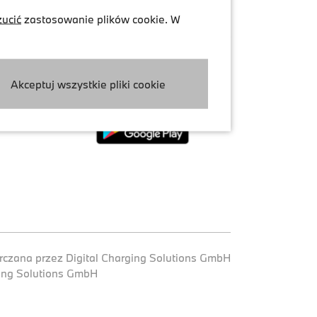
zucić
zastosowanie plików cookie. W
kie
Pobierz aplikację My BMW
 plików cookie
Akceptuj wszystkie pliki cookie
ia plików cookie
rczana przez Digital Charging Solutions GmbH
ging Solutions GmbH