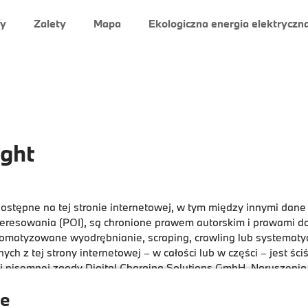
fy
Zalety
Mapa
Ekologiczna energia elektryczn
ght
 dostępne na tej stronie internetowej, w tym między innymi dane
eresowania (POI), są chronione prawem autorskim i prawami d
omatyzowane wyodrębnianie, scraping, crawling lub systematy
ych z tej strony internetowej – w całości lub w części – jest śc
j pisemnej zgody Digital Charging Solutions GmbH. Naruszeni
owiedzialnością cywilną i/lub karną.
ie