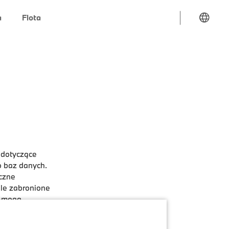
a
Flota
 dotyczące
o baz danych.
czne
iśle zabronione
a mogą