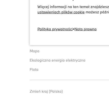
Więcej informacji na ten temat znajdzie
ustawieniach plików cookie
możesz późnie
Przegląd
Wsparcie
Usługa
Często zad
Polityka prywatności
•
Nota prawna
Taryfy
Zalety
Mapa
Ekologiczna energia elektryczna
Flota
Zmień kraj (Polska)