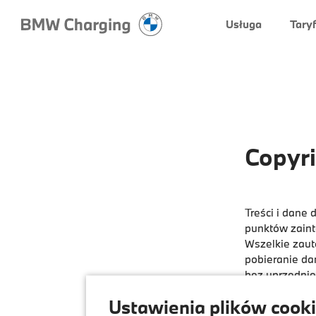
Usługa
Tary
Copyri
Treści i dane
punktów zaint
Wszelkie zaut
pobieranie dan
bez uprzednie
skutkować odp
Ustawienia plików cook