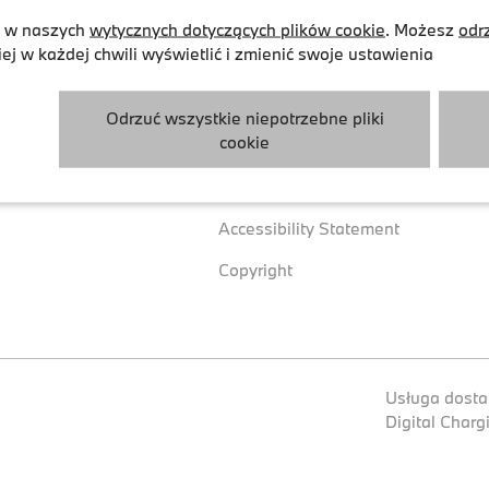
sz w naszych
wytycznych dotyczących plików cookie
. Możesz
odr
j w każdej chwili wyświetlić i zmienić swoje ustawienia
Notka prawna
Pliki coo
awane pytania i wsparcie
Warunki
Polityka
Odrzuć wszystkie niepotrzebne pliki
cookie
Polityka prywatności
Ustawien
Informacje o stronie
Accessibility Statement
Copyright
Usługa dosta
Digital Char