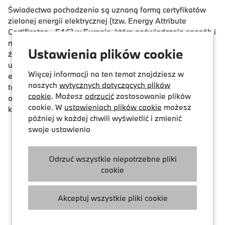
Świadectwa pochodzenia są uznaną formą certyfikatów
zielonej energii elektrycznej (tzw. Energy Attribute
Certificates - EAC) w Europie, które poświadczają sposób i
miejsce produkcji energii elektrycznej z odnawialnych
Ustawienia plików cookie
źródeł energii. Dlatego są one również nazywane „aktem
urodzenia” energii elektrycznej. Producenci energii
Więcej informacji na ten temat znajdziesz w
elektrycznej z odnawialnych źródeł energii mogą uzyskać
naszych
wytycznych dotyczących plików
takie świadectwa pochodzenia, wydane przez niezależne
cookie
. Możesz
odrzucić
zastosowanie plików
organy rejestracyjne, dla tych ilości energii elektrycznej,
cookie. W
ustawieniach plików cookie
możesz
którą wytwarzają i wprowadzają do sieci.
później w każdej chwili wyświetlić i zmienić
swoje ustawienia
Odrzuć wszystkie niepotrzebne pliki
cookie
Akceptuj wszystkie pliki cookie