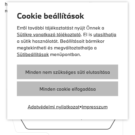
hálózatba betáplált árammennyiségről független
regisztrációs helyeken állíttathatják ki.
Cookie beállítások
Erről további tájékoztatást nyújt Önnek a
Sütikre vonatkozó tájékoztató
. El is
utasíthatja
a sütik használatát. Beállításait bármikor
megtekintheti és megváltoztathatja a
Sütibeállítások
menüpontban.
Minden nem szükséges süti elutasítása
Minden cookie elfogadása
Adatvédelmi nyilatkozat
•
Impresszum