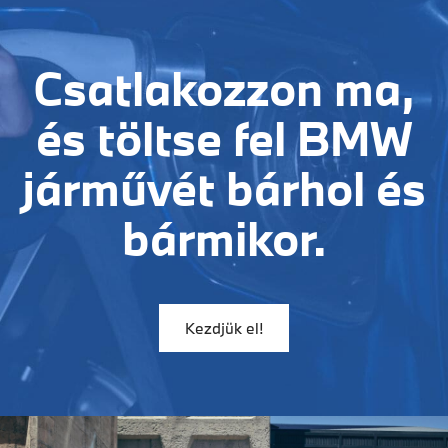
Csatlakozzon ma,
és töltse fel BMW
járművét bárhol és
bármikor.
Kezdjük el!