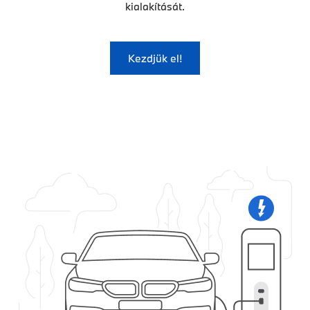
kialakítását.
Kezdjük el!