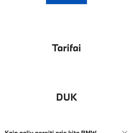
Tarifai
DUK
Kaip galiu pereiti prie kito BMW