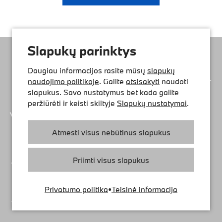
Slapukų parinktys
Daugiau informacijos rasite mūsų
slapukų
naudojimo politikoje
. Galite
atsisakyti
naudoti
slapukus. Savo nustatymus bet kada galite
peržiūrėti ir keisti skiltyje
Slapukų nustatymai
.
Atmesti visus nebūtinus slapukus
Priimti visus slapukus
Privatumo politika
•
Teisinė informacija