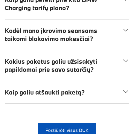
Charging tarifų plano?
Kodėl mano įkrovimo seansams
taikomi blokavimo mokesčiai?
Kokius paketus galiu užsisakyti
papildomai prie savo sutarčių?
Kaip galiu atšaukti paketą?
Peržiūrėti visus DUK